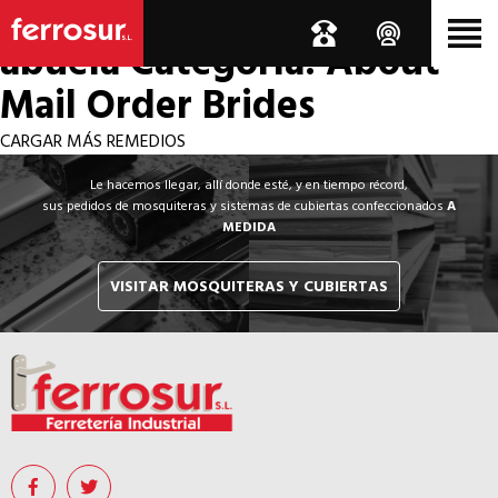
Los por si acaso de la
abuela
Categoría: About
Mail Order Brides
CARGAR MÁS REMEDIOS
Le hacemos llegar, allí donde esté, y en tiempo récord,
sus pedidos de mosquiteras y sistemas de cubiertas confeccionados
A
MEDIDA
VISITAR MOSQUITERAS Y CUBIERTAS