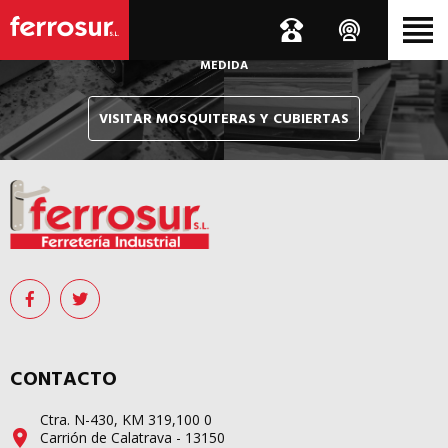
Le hacemos llegar, allí donde esté, y en tiempo récord,
sus pedidos de mosquiteras y sistemas de cubiertas confeccionados
A
MEDIDA
VISITAR MOSQUITERAS Y CUBIERTAS
CONTACTO
Ctra. N-430, KM 319,100 0
Carrión de Calatrava - 13150