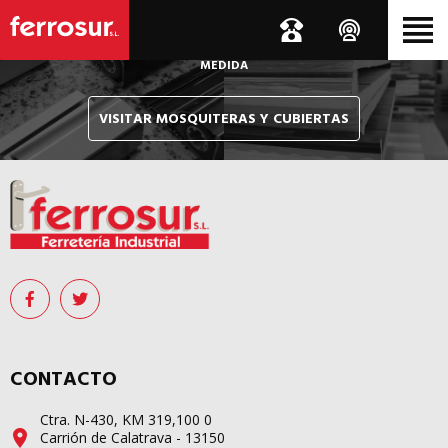
Le hacemos llegar, allí donde esté, y en tiempo récord,
sus pedidos de mosquiteras y sistemas de cubiertas confeccionados
A
MEDIDA
VISITAR MOSQUITERAS Y CUBIERTAS
CONTACTO
Ctra. N-430, KM 319,100 0
Carrión de Calatrava - 13150