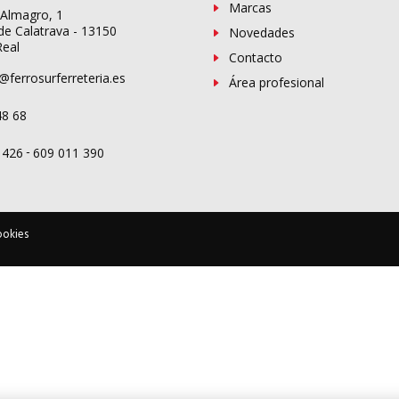
Marcas
 Almagro, 1
de Calatrava - 13150
Novedades
Real
Contacto
@ferrosurferreteria.es
Área profesional
48 68
-
 426
609 011 390
ookies