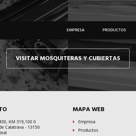
e hacemos llegar, allí donde esté, y en tiempo récor
EMPRESA
PRODUCTOS
e mosquiteras y sistemas de cubiertas confecciona
VISITAR MOSQUITERAS Y CUBIERTAS
TO
MAPA WEB
-430, KM 319,100 0
Empresa
de Calatrava - 13150
Productos
Real