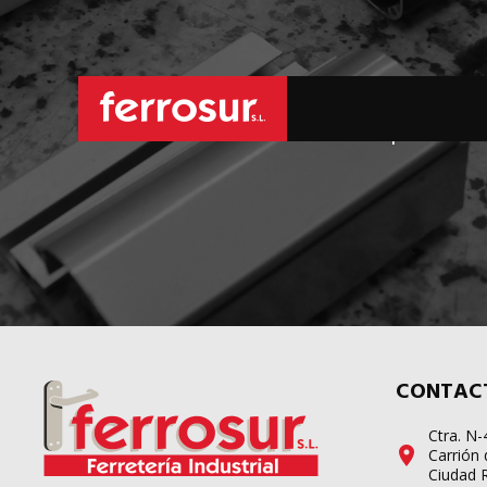
L
sus pedidos d
CONTAC
Ctra. N
Carrión 
Ciudad 