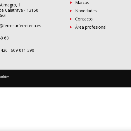
Marcas
 Almagro, 1
de Calatrava - 13150
Novedades
Real
Contacto
@ferrosurferreteria.es
Área profesional
48 68
-
 426
609 011 390
ookies