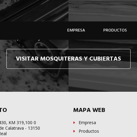
e hacemos llegar, allí donde esté, y en tiempo récor
EMPRESA
PRODUCTOS
e mosquiteras y sistemas de cubiertas confecciona
VISITAR MOSQUITERAS Y CUBIERTAS
TO
MAPA WEB
-430, KM 319,100 0
Empresa
de Calatrava - 13150
Productos
Real