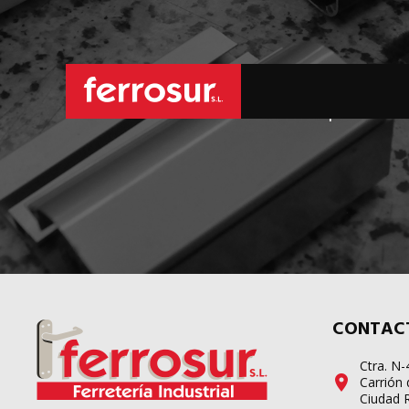
L
sus pedidos d
CONTAC
Ctra. N
Carrión 
Ciudad 