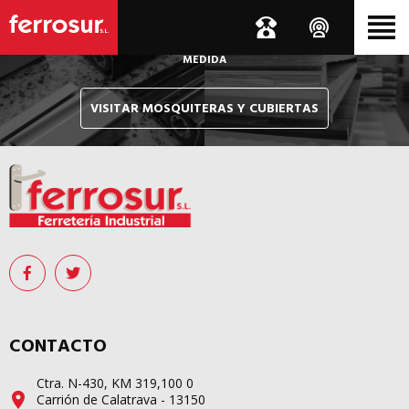
Le hacemos llegar, allí donde esté, y en tiempo récord,
sus pedidos de mosquiteras y sistemas de cubiertas confeccionados
A
MEDIDA
VISITAR MOSQUITERAS Y CUBIERTAS
CONTACTO
Ctra. N-430, KM 319,100 0
Carrión de Calatrava - 13150