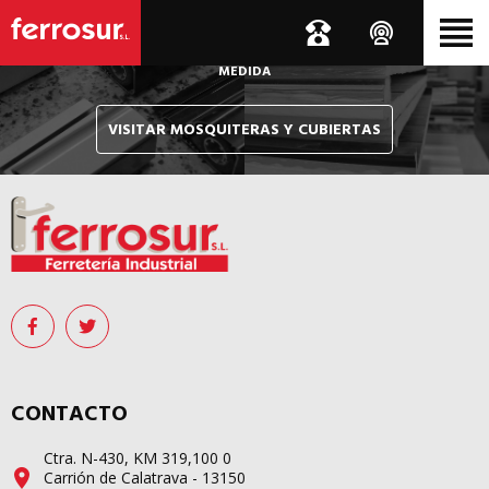
Le hacemos llegar, allí donde esté, y en tiempo récord,
sus pedidos de mosquiteras y sistemas de cubiertas confeccionados
A
MEDIDA
VISITAR MOSQUITERAS Y CUBIERTAS
CONTACTO
Ctra. N-430, KM 319,100 0
Carrión de Calatrava - 13150